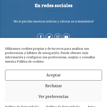
En redes sociales
No te pierdas nuestras noticias y ofertas en tratamientos!
Utilizamos cookies propias y de terceros para analizar sus
preferencias y hábitos de navegación. Puede obtener más
información y configurar sus preferencias, aceptar o consultar
nuestra Política de cookies.
Aceptar
Copyright © Clínica Dra. Olga Cabezuelo 2026. Todos los derechos
Rechazar
reservados. |
Aviso legal
|
Política de privacidad y cookies
Ver preferencias
Política de Privacidad y
Política de Privacidad y
Aviso
POWERED BY
WHITE LION STUDIO