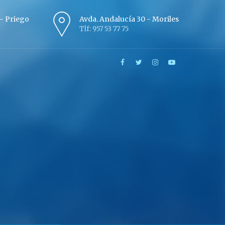
º - Priego
Avda. Andalucía 30 - Moriles
Tlf: 957 53 77 75