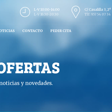
L-V 10:00-14:00
C/ Casalilla 3, 2
L-V 16:30-20:30
Tlf: 957 54 07 34
OTICIAS
CONTACTO
PEDIR CITA
 OFERTAS
oticias y novedades.