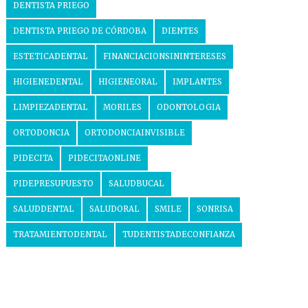
DENTISTA PRIEGO
DENTISTA PRIEGO DE CÓRDOBA
DIENTES
ESTETICADENTAL
FINANCIACIONSININTERESES
HIGIENEDENTAL
HIGIENEORAL
IMPLANTES
LIMPIEZADENTAL
MORILES
ODONTOLOGIA
ORTODONCIA
ORTODONCIAINVISIBLE
PIDECITA
PIDECITAONLINE
PIDEPRESUPUESTO
SALUDBUCAL
SALUDDENTAL
SALUDORAL
SMILE
SONRISA
TRATAMIENTODENTAL
TUDENTISTADECONFIANZA