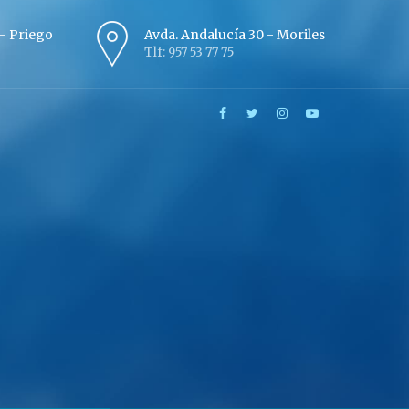
º - Priego
Avda. Andalucía 30 - Moriles
Tlf: 957 53 77 75