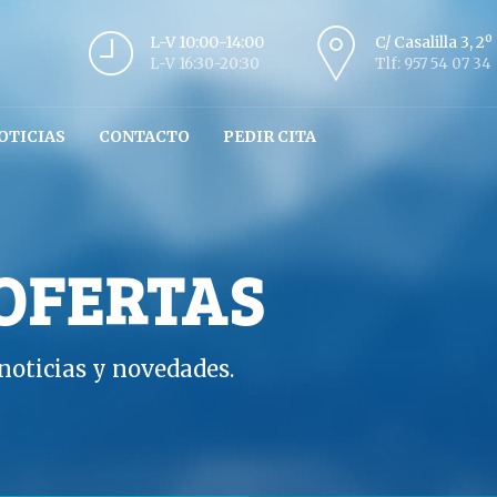
L-V 10:00-14:00
C/ Casalilla 3, 2
L-V 16:30-20:30
Tlf: 957 54 07 34
OTICIAS
CONTACTO
PEDIR CITA
 OFERTAS
oticias y novedades.