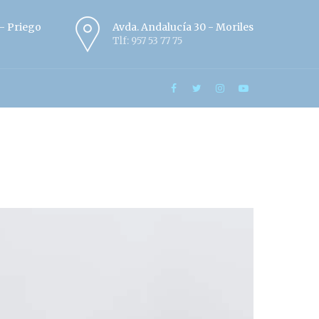
º - Priego
Avda. Andalucía 30 - Moriles
Tlf: 957 53 77 75