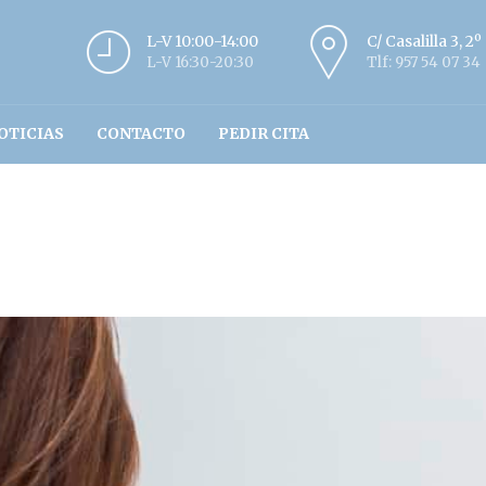
L-V 10:00-14:00
C/ Casalilla 3, 2
L-V 16:30-20:30
Tlf: 957 54 07 34
OTICIAS
CONTACTO
PEDIR CITA