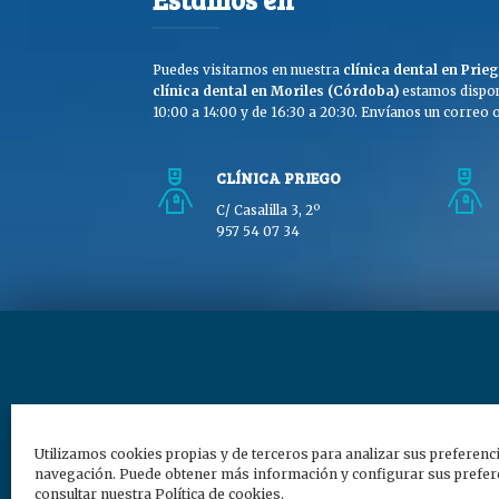
Puedes visitarnos en nuestra
clínica dental en Pri
clínica dental en Moriles (Córdoba)
estamos dispon
10:00 a 14:00 y de 16:30 a 20:30. Envíanos un correo o 
CLÍNICA PRIEGO
C/ Casalilla 3, 2º
957 54 07 34
Copyright © Clínica Dra
Utilizamos cookies propias y de terceros para analizar sus preferenc
navegación. Puede obtener más información y configurar sus prefere
consultar nuestra Política de cookies.