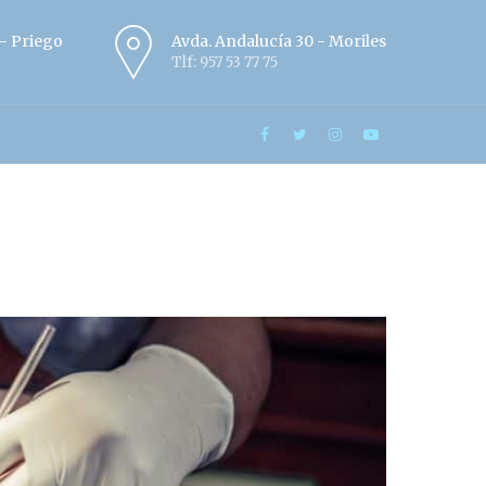
º - Priego
Avda. Andalucía 30 - Moriles
Tlf: 957 53 77 75