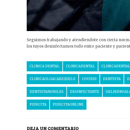
Seguimos trabajando y atendiendote con cierta normalid
los tuyos desinfectamos todo entre paciente y pacient
CLINICA DENTAL
CLINICADENTAL
CLINICADENTA
CLINICAOLGACABEZUELO
COVID19
DENTISTA
D
DENTISTAMORILES
DESINFECTANTE
GELHIDROAL
PIDECITA
PIDECITAONLINE
DEJA UN COMENTARIO