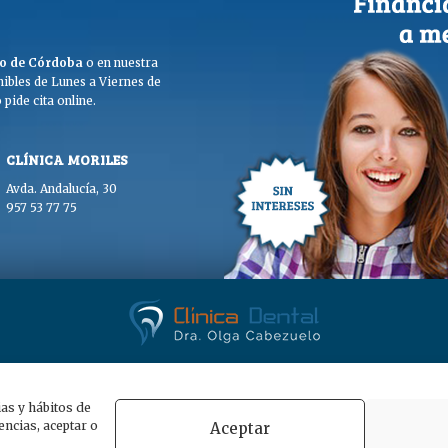
ego de Córdoba
o en nuestra
ibles de Lunes a Viernes de
pide cita online.
CLÍNICA MORILES
Avda. Andalucía, 30
957 53 77 75
. Olga Cabezuelo 2026. Todos los derechos reservados. |
Aviso legal
|
Polític
ias y hábitos de
ncias, aceptar o
Aceptar