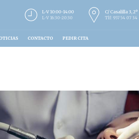
L-V 10:00-14:00
C/ Casalilla 3, 2
L-V 16:30-20:30
Tlf: 957 54 07 34
OTICIAS
CONTACTO
PEDIR CITA