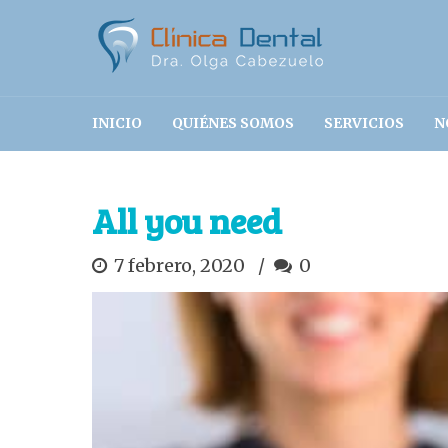
INICIO
QUIÉNES SOMOS
SERVICIOS
N
All you need
7 febrero, 2020
0