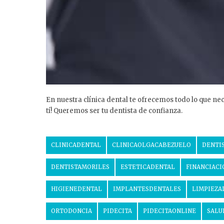
En nuestra clínica dental te ofrecemos todo lo que n
tí! Queremos ser tu dentista de confianza.
CLINICADENTAL
CLINICAOLGACABEZUELO
DENTI
DENTISTAMORILES
ESTETICADENTAL
FINANCIACI
HIGIENEDENTAL
IMPLANTESDENTALES
LIMPIEZA
ORTODONCIA
PIDECITA
PIDECITAONLINE
SALU