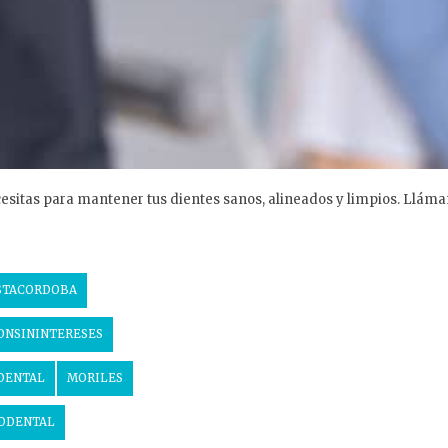
ecesitas para mantener tus dientes sanos, alineados y limpios. Llá
STACORDOBA
ONSININTERESES
DENTAL
MORILES
DDENTAL