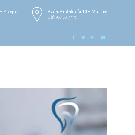
º - Priego
Avda. Andalucía 30 - Moriles
Tlf: 957 53 77 75