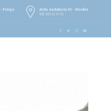
º - Priego
Avda. Andalucía 30 - Moriles
Tlf: 957 53 77 75