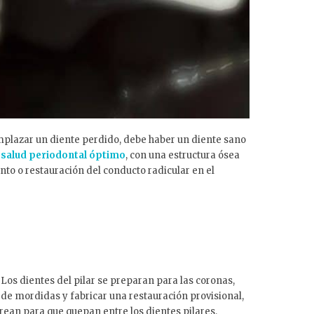
mplazar un diente perdido, debe haber un diente sano
 salud periodontal óptimo
, con una estructura ósea
to o restauración del conducto radicular en el
Los dientes del pilar se preparan para las coronas,
 de mordidas y fabricar una restauración provisional,
 crean para que quepan entre los dientes pilares.