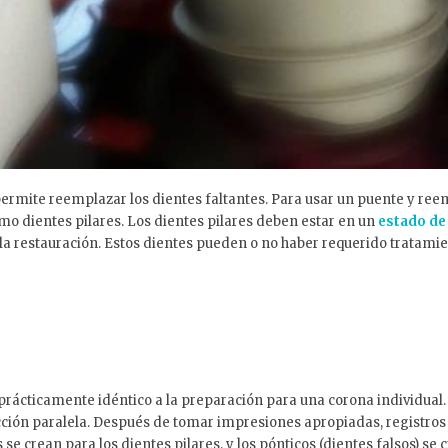
ermite reemplazar los dientes faltantes. Para usar un puente y ree
omo dientes pilares.
Los dientes pilares deben estar en un
estado de
a restauración. Estos dientes pueden o no haber requerido tratamien
prácticamente idéntico a la preparación para una corona individual. 
ección paralela. Después de tomar impresiones apropiadas, registros
s se crean para los dientes pilares, y los pónticos (dientes falsos) se