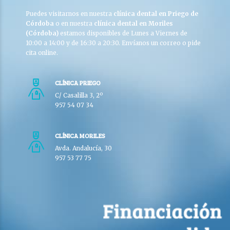
Puedes visitarnos en nuestra
clínica dental en Priego de
Córdoba
o en nuestra
clínica dental en Moriles
(Córdoba)
estamos disponibles de Lunes a Viernes de
10:00 a 14:00 y de 16:30 a 20:30. Envíanos un correo o pide
cita online.
CLÍNICA PRIEGO
C/ Casalilla 3, 2º
957 54 07 34
CLÍNICA MORILES
Avda. Andalucía, 30
957 53 77 75