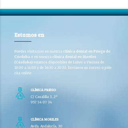
Estamos en
Puedes visitarnos en nuestra
clínica dental en Priego de
Córdoba
o en nuestra
clínica dental en Moriles
(Córdoba)
estamos disponibles de Lunes a Viernes de
10:00 a 14:00 y de 16:30 a 20:30. Envíanos un correo o pide
cita online.
CLÍNICA PRIEGO
C/ Casalilla 3, 2º
957 54 07 34
CLÍNICA MORILES
Avda. Andalucía, 30