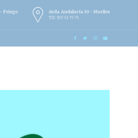
º - Priego
Avda. Andalucía 30 - Moriles
Tlf: 957 53 77 75