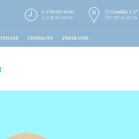
L-V 10:00-14:00
C/ Casalilla 3, 2
L-V 16:30-20:30
Tlf: 957 54 07 34
OTICIAS
CONTACTO
PEDIR CITA
s