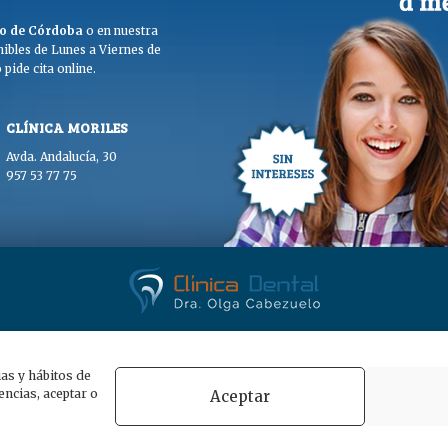
ego de Córdoba
o en nuestra
ibles de Lunes a Viernes de
pide cita online.
CLÍNICA MORILES
Avda. Andalucía, 30
957 53 77 75
. Olga Cabezuelo 2026. Todos los derechos reservados. |
Aviso legal
|
Polític
ias y hábitos de
ncias, aceptar o
Aceptar
POWERED BY
WHITE LION STUDIO