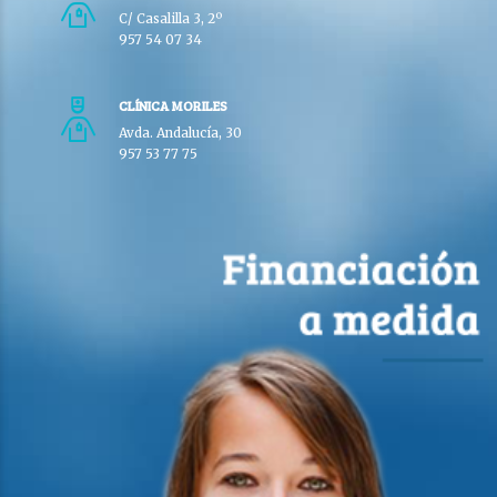
C/ Casalilla 3, 2º
957 54 07 34
CLÍNICA MORILES
Avda. Andalucía, 30
957 53 77 75