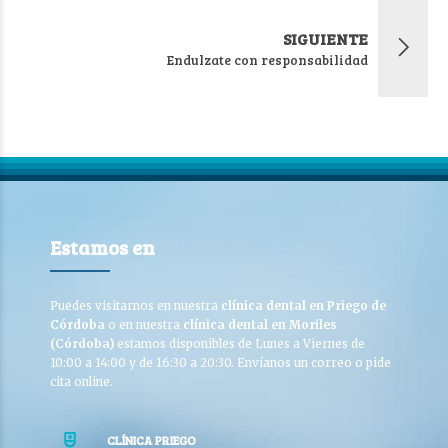
SIGUIENTE
Endulzate con responsabilidad
Estamos en
Puedes visitarnos en nuestra
clínica dental en Priego de
Córdoba
o en nuestra
clínica dental en Moriles
(Córdoba)
estamos disponibles de Lunes a Viernes de
10:00 a 14:00 y de 16:30 a 20:30. Envíanos un correo o pide
cita online.
CLÍNICA PRIEGO