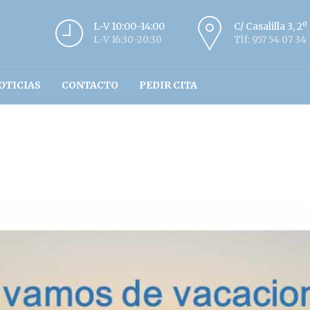
L-V 10:00-14:00
C/ Casalilla 3, 2
L-V 16:30-20:30
Tlf: 957 54 07 34
OTICIAS
CONTACTO
PEDIR CITA