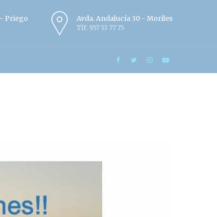
º - Priego
Avda. Andalucía 30 - Moriles
Tlf: 957 53 77 75